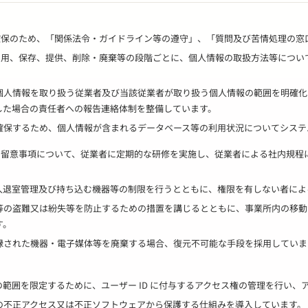
の確保のため、「関係法令・ガイドライン等の遵守」、「質問及び苦情処理の
、利用、保存、提供、削除・廃棄等の段階ごとに、個人情報の取扱方法等につ
個人情報を取り扱う従業者及び当該従業者が取り扱う個人情報の範囲を明確化
した場合の責任者への報告連絡体制を整備しています。
確保するため、個人情報が含まれるデータベース等の利用状況についてシステ
する留意事項について、従業者に定期的な研修を実施し、従業者による社内規
入退室管理及び持ち込む機器等の制限を行うとともに、権限を有しない者によ
等の盗難又は紛失等を防止するための措置を講じるとともに、事業所内の移動
す。
録された機器・電子媒体等を廃棄する場合、復元不可能な手段を採用していま
範囲を限定するために、ユーザー ID に付与するアクセス権の管理を行い、
の不正アクセス又は不正ソフトウェアから保護する仕組みを導入しています。